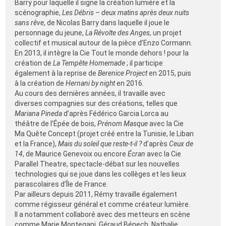
Barry pour laquelle il signe la création lumière et la
scénographie,
Les Débris – deux matins après deux nuits
sans rêve
, de Nicolas Barry dans laquelle il joue le
personnage du jeune,
La Révolte des Anges
, un projet
collectif et musical autour de la pièce d’Enzo Cormann.
En 2013, il intègre la Cie Tout le monde dehors ! pour la
création de
La Tempête Homemade
; il participe
également à la reprise de
Berenice Project
en 2015, puis
à la création de
Hernani by night
en 2016.
Au cours des dernières années, il travaille avec
diverses compagnies sur des créations, telles que
Mariana Pineda
d’après Fédérico Garcia Lorca au
théâtre de l’Épée de bois,
Prénom Masque
avec la Cie
Ma Quête Concept (projet créé entre la Tunisie, le Liban
et la France),
Mais du soleil que reste-t-il ?
d’après
Ceux de
14
, de Maurice Genevoix ou encore
Écran
avec la Cie
Parallel Theatre, spectacle-débat sur les nouvelles
technologies qui se joue dans les collèges et les lieux
parascolaires d’Île de France.
Par ailleurs depuis 2011, Rémy travaille également
comme régisseur général et comme créateur lumière.
Il a notamment collaboré avec des metteurs en scène
comme Marie Montegani, Géraud Bénech, Nathalie