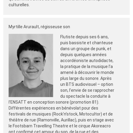
culturelles.
Myrtille Arurault, régisseuse son
Flutiste depu
is ses 6 ans,
puis bassiste et chanteuse
dans un groupe de punk, et
depuis quelques années
accordéoniste autodidacte,
la pratique de la musique l’a
amené à découvrir le monde
plus large du sonore. Après
un BTS audiovisuel – option
son, l’envie de se rapprocher
du spectacle la conduite à
l’ENSATT en conception sonore (promotion 81).
Différentes expériences en bénévolat pour des
festivals de musiques (Rock’n’stock, Motocultor) et de
théâtre de rue (Ramonville, Aurillac), puis en stage avec
le Footsbarn Travelling Theatre et le cirque Akoreacro
ont confirmé cet amour du son, de la rue et des