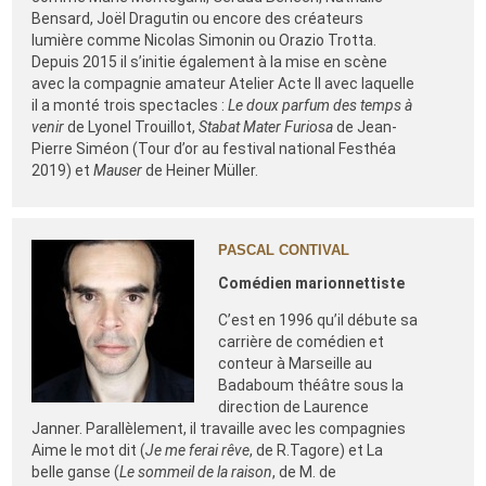
Bensard, Joël Dragutin ou encore des créateurs
lumière comme Nicolas Simonin ou Orazio Trotta.
Depuis 2015 il s’initie également à la mise en scène
avec la compagnie amateur Atelier Acte II avec laquelle
il a monté trois spectacles :
Le doux parfum des temps à
venir
de Lyonel Trouillot,
Stabat Mater Furiosa
de Jean-
Pierre Siméon (Tour d’or au festival national Festhéa
2019) et
Mauser
de Heiner Müller.
PASCAL CONTIVAL
Comédien marionnettiste
C’est en 1996 qu’il débute sa
carrière de comédien et
conteur à Marseille au
Badaboum théâtre sous la
direction de Laurence
Janner. Parallèlement, il travaille avec les compagnies
Aime le mot dit (
Je me ferai rêve
, de R.Tagore) et La
belle ganse (
Le sommeil de la raison
, de M. de