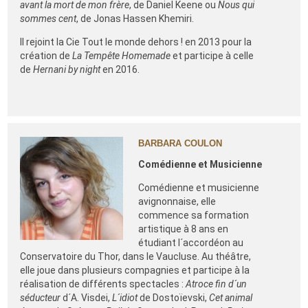
avant la mort de mon frère
, de Daniel Keene ou
Nous qui
sommes cent
, de Jonas Hassen Khemiri.
Il rejoint la Cie Tout le monde dehors ! en 2013 pour la
création de
La Tempête Homemade
et participe à celle
de
Hernani by night
en 2016.
BARBARA COULON
Comédienne et Musicienne
Comédienne et musicienne
avignonnaise, elle
commence sa formation
artistique à 8 ans en
étudiant l´accordéon au
Conservatoire du Thor, dans le Vaucluse. Au théâtre,
elle joue dans plusieurs compagnies et participe à la
réalisation de différents spectacles :
Atroce fin d´un
séducteur
d´A. Visdei,
L´idiot
de Dostoïevski,
Cet animal