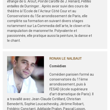
étrange
de G. Arout,
Poil de Carotte
de J. Renard,
Petites
entailles
de Durringer… Après avoir suivi des cours de
théâtre à l´Ecole de l´Acteur Côté Cour et au
Conservatoire du 15e arrondissement de Paris, elle
complète sa formation en suivant divers stages
notamment sur La Commedia dell´arte, le clown et la
manipulation de marionnette. Polyvalente et
passionnée, elle pratique aussi la peinture, la danse et
le chant.
RONAN LE NALBAUT
Comédien
Comédien parisien formé au
conservatoire du 11ème
arrondissement, puis à
l’ESAD (école supérieure
d’art dramatique de Paris). Il
a travaillé avec Jean-Claude Cotillard, Christian
Benedetti, Sophie Loucachevsky, Jérôme Robart,
Frédéric Constant, Adélaïde Pralon, Pascal Loison,