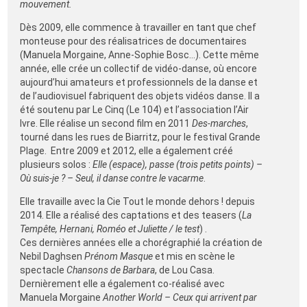
mouvement.
Dès 2009, elle commence à travailler en tant que chef
monteuse pour des réalisatrices de documentaires
(Manuela Morgaine, Anne-Sophie Bosc…). Cette même
année, elle crée un collectif de vidéo-danse, où encore
aujourd’hui amateurs et professionnels de la danse et
de l’audiovisuel fabriquent des objets vidéos danse. Il a
été soutenu par Le Cinq (Le 104) et l’association l’Air
Ivre. Elle réalise un second film en 2011
Des-marches
,
tourné dans les rues de Biarritz, pour le festival Grande
Plage. Entre 2009 et 2012, elle a également créé
plusieurs solos :
Elle (espace), passe (trois petits points) –
Où suis-je ? – Seul, il danse contre le vacarme
.
Elle travaille avec la Cie Tout le monde dehors ! depuis
2014. Elle a réalisé des captations et des teasers (
La
Tempête, Hernani, Roméo et Juliette / le test
) .
Ces dernières années elle a chorégraphié la création de
Nebil Daghsen
Prénom Masque
et mis en scène le
spectacle
Chansons de Barbara
, de Lou Casa.
Dernièrement elle a également co-réalisé avec
Manuela Morgaine
Another World
– Ceux qui arrivent par