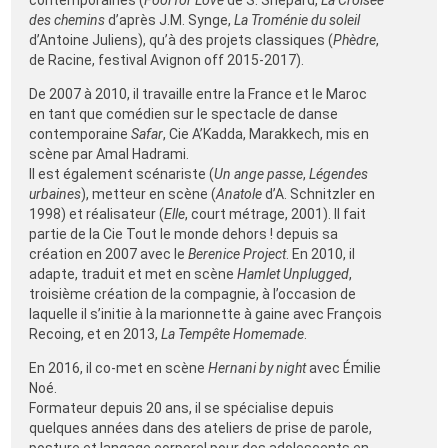
contemporaines (
Fool for Love
de S. Shepard,
La Croisée
des chemins
d’après J.M. Synge,
La Troménie du soleil
d’Antoine Juliens), qu’à des projets classiques (
Phèdre
,
de Racine, festival Avignon off 2015-2017).
De 2007 à 2010, il travaille entre la France et le Maroc
en tant que comédien sur le spectacle de danse
contemporaine
Safar
, Cie A’Kadda, Marakkech, mis en
scène par Amal Hadrami.
Il est également scénariste (
Un ange passe
,
Légendes
urbaines
), metteur en scène (
Anatole
d’A. Schnitzler en
1998) et réalisateur (
Elle
, court métrage, 2001). Il fait
partie de la Cie Tout le monde dehors ! depuis sa
création en 2007 avec le
Berenice Project
. En 2010, il
adapte, traduit et met en scène
Hamlet Unplugged
,
troisième création de la compagnie, à l’occasion de
laquelle il s’initie à la marionnette à gaine avec François
Recoing, et en 2013,
La Tempête Homemade
.
En 2016, il co-met en scène
Hernani by night
avec Émilie
Noé.
Formateur depuis 20 ans, il se spécialise depuis
quelques années dans des ateliers de prise de parole,