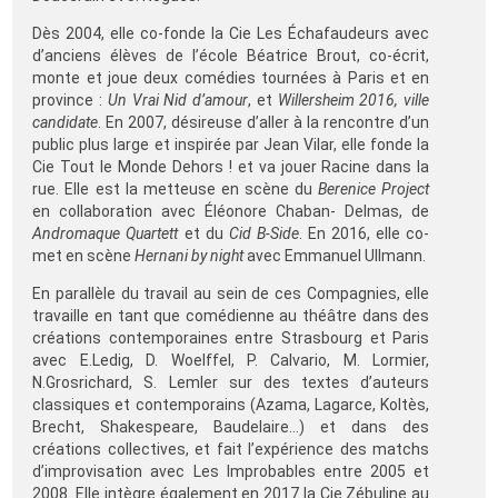
Dès 2004, elle co-fonde la Cie Les Échafaudeurs avec
d’anciens élèves de l’école Béatrice Brout, co-écrit,
monte et joue deux comédies tournées à Paris et en
province :
Un Vrai Nid d’amour
, et
Willersheim 2016, ville
candidate
. En 2007, désireuse d’aller à la rencontre d’un
public plus large et inspirée par Jean Vilar, elle fonde la
Cie Tout le Monde Dehors ! et va jouer Racine dans la
rue. Elle est la metteuse en scène du
Berenice Project
en collaboration avec Éléonore Chaban- Delmas, de
Andromaque Quartett
et du
Cid B-Side
. En 2016, elle co-
met en scène
Hernani by night
avec Emmanuel Ullmann.
En parallèle du travail au sein de ces Compagnies, elle
travaille en tant que comédienne au théâtre dans des
créations contemporaines entre Strasbourg et Paris
avec E.Ledig, D. Woelffel, P. Calvario, M. Lormier,
N.Grosrichard, S. Lemler sur des textes d’auteurs
classiques et contemporains (Azama, Lagarce, Koltès,
Brecht, Shakespeare, Baudelaire…) et dans des
créations collectives, et fait l’expérience des matchs
d’improvisation avec Les Improbables entre 2005 et
2008. Elle intègre également en 2017 la Cie Zébuline au