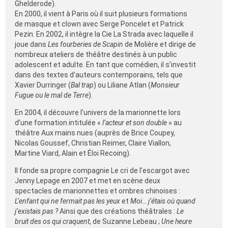
Ghelderode).
En 2000, il vient à Paris où il suit plusieurs formations
de masque et clown avec Serge Poncelet et Patrick
Pezin. En 2002, il intègre la Cie La Strada avec laquelle il
joue dans
Les fourberies de Scapin
de Molière et dirige de
nombreux ateliers de théâtre destinés à un public
adolescent et adulte. En tant que comédien, il s’investit
dans des textes d’auteurs contemporains, tels que
Xavier Durringer (
Bal trap
) ou Liliane Atlan (
Monsieur
Fugue ou le mal de Terre
).
En 2004, il découvre l’univers de la marionnette lors
d’une formation intitulée «
l’acteur et son double
» au
théâtre Aux mains nues (auprès de Brice Coupey,
Nicolas Goussef, Christian Reimer, Claire Viallon,
Martine Viard, Alain et Éloi Recoing).
Il fonde sa propre compagnie Le cri de l’escargot avec
Jenny Lepage en 2007 et met en scène deux
spectacles de marionnettes et ombres chinoises :
L’enfant qui ne fermait pas les yeux
et
Moi… j’étais où quand
j’existais pas ?
Ainsi que des créations théâtrales :
Le
bruit des os qui craquent
, de Suzanne Lebeau ;
Une heure