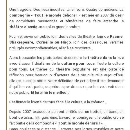
Une tragédie. Des lieux insolites. Une heure. Quatre comédiens. La
compagnie « Tout le monde dehors ! »
est née en 2007 du désir
de comédiens passionnés et téméraires de faire entendre le
théâtre classique
au plus grand nombre.
Pour retrouver un public loin des salles de théâtre, loin de
Racine,
Shakespeare, Corneille ou Hugo
, loin des classiques versifiés
préjugés incompréhensibles, aller à sa rencontre.
Alors bousculer les protocoles, descendre
le théâtre dans la rue
avec à cœur l’idéalisme de la
culture pour tous
. Toute la culture
pour tous. Le thème du
théâtre populaire
est une piste de
réflexion pour beaucoup d’acteurs de la vie culturelle aujourd’hui,
elle est aussi la nôtre. Notre définition de cet adjectif: se demander
à qui l’on veut parler, se préoccuper de ceux que l’on veut voir dans
notre public. Et lui offrir
le meilleur
.
Réaffirmer la liberté de tous face à la culture, à la création.
Depuis 2007, beaucoup se sont arrêtés sur un trottoir, un banc, un
bout de tissu… Intrigué, ému, bavard, encourageant, le public croisé
fait partie de la compagnie «
Tout le monde dehors !
».
Sans coulisses ni distance, il arpente nos loges invisibles et notre